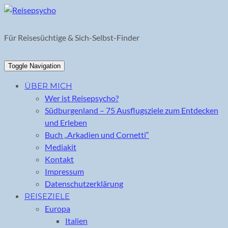
Skip
to
content
Für Reisesüchtige & Sich-Selbst-Finder
Toggle Navigation
ÜBER MICH
Wer ist Reisepsycho?
Südburgenland – 75 Ausflugsziele zum Entdecken
und Erleben
Buch „Arkadien und Cornetti“
Mediakit
Kontakt
Impressum
Datenschutzerklärung
REISEZIELE
Europa
Italien