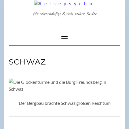
Skip
to
für reisesüchtige & sich-selbst-finder
content
Toggle Navigation
SCHWAZ
Der Bergbau brachte Schwaz großen Reichtum