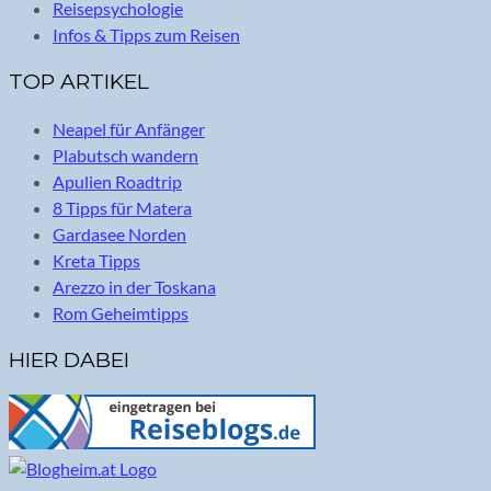
Reisepsychologie
Infos & Tipps zum Reisen
TOP ARTIKEL
Neapel für Anfänger
Plabutsch wandern
Apulien Roadtrip
8 Tipps für Matera
Gardasee Norden
Kreta Tipps
Arezzo in der Toskana
Rom Geheimtipps
HIER DABEI