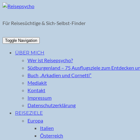
Skip
to
content
Für Reisesüchtige & Sich-Selbst-Finder
Toggle Navigation
ÜBER MICH
Wer ist Reisepsycho?
Südburgenland – 75 Ausflugsziele zum Entdecken u
Buch „Arkadien und Cornetti“
Mediakit
Kontakt
Impressum
Datenschutzerklärung
REISEZIELE
Europa
Italien
Österreich