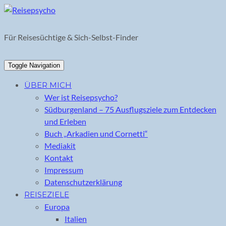
Skip
to
content
Für Reisesüchtige & Sich-Selbst-Finder
Toggle Navigation
ÜBER MICH
Wer ist Reisepsycho?
Südburgenland – 75 Ausflugsziele zum Entdecken
und Erleben
Buch „Arkadien und Cornetti“
Mediakit
Kontakt
Impressum
Datenschutzerklärung
REISEZIELE
Europa
Italien