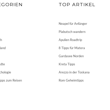
EGORIEN
TOP ARTIKEL
Neapel für Anfänger
Plabutsch wandern
ch
Apulien Roadtrip
land
8 Tipps für Matera
Gardasee Norden
dte
Kreta Tipps
chologie
Arezzo in der Toskana
ipps zum Reisen
Rom Geheimtipps