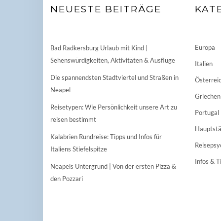
NEUESTE BEITRÄGE
KAT
Europa
Bad Radkersburg Urlaub mit Kind |
Sehenswürdigkeiten, Aktivitäten & Ausflüge
Italien
Die spannendsten Stadtviertel und Straßen in
Österrei
Neapel
Griechen
Reisetypen: Wie Persönlichkeit unsere Art zu
Portugal
reisen bestimmt
Hauptstä
Kalabrien Rundreise: Tipps und Infos für
Reisepsy
Italiens Stiefelspitze
Infos & T
Neapels Untergrund | Von der ersten Pizza &
den Pozzari