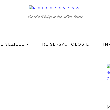
für reisesüchtige & sich-selbst-finder
REISEZIELE
REISEPSYCHOLOGIE
IN
M