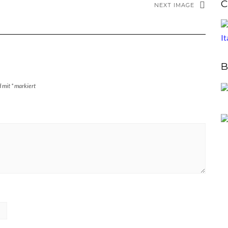
C
NEXT IMAGE
B
d mit
*
markiert