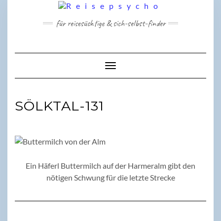
Skip
to
für reisesüchtige & sich-selbst-finder
content
Toggle Navigation
SÖLKTAL-131
Ein Häferl Buttermilch auf der Harmeralm gibt den
nötigen Schwung für die letzte Strecke