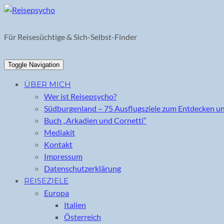
Skip
to
content
Für Reisesüchtige & Sich-Selbst-Finder
Toggle Navigation
ÜBER MICH
Wer ist Reisepsycho?
Südburgenland – 75 Ausflugsziele zum Entdecken u
Buch „Arkadien und Cornetti“
Mediakit
Kontakt
Impressum
Datenschutzerklärung
REISEZIELE
Europa
Italien
Österreich