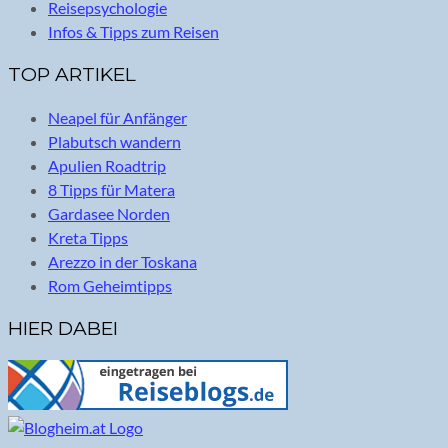
Reisepsychologie
Infos & Tipps zum Reisen
TOP ARTIKEL
Neapel für Anfänger
Plabutsch wandern
Apulien Roadtrip
8 Tipps für Matera
Gardasee Norden
Kreta Tipps
Arezzo in der Toskana
Rom Geheimtipps
HIER DABEI