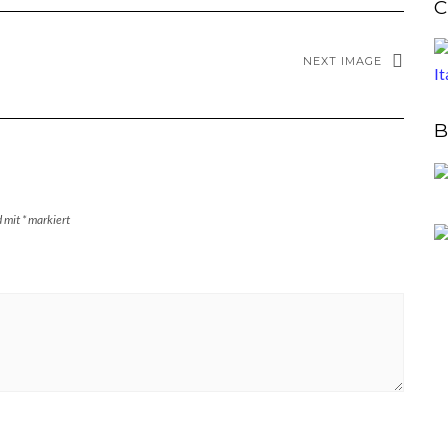
C
NEXT IMAGE
B
d mit
*
markiert