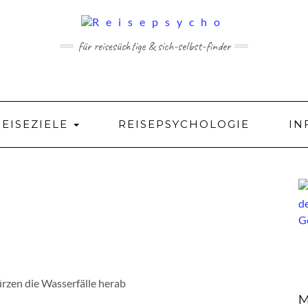
für reisesüchtige & sich-selbst-finder
REISEZIELE
REISEPSYCHOLOGIE
IN
ürzen die Wasserfälle herab
M