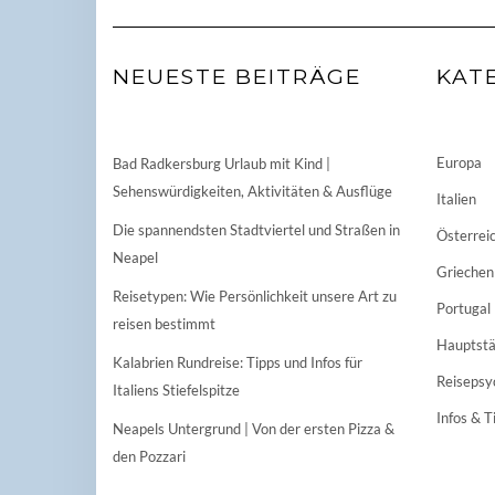
NEUESTE BEITRÄGE
KAT
Europa
Bad Radkersburg Urlaub mit Kind |
Sehenswürdigkeiten, Aktivitäten & Ausflüge
Italien
Die spannendsten Stadtviertel und Straßen in
Österrei
Neapel
Griechen
Reisetypen: Wie Persönlichkeit unsere Art zu
Portugal
reisen bestimmt
Hauptstä
Kalabrien Rundreise: Tipps und Infos für
Reisepsy
Italiens Stiefelspitze
Infos & T
Neapels Untergrund | Von der ersten Pizza &
den Pozzari