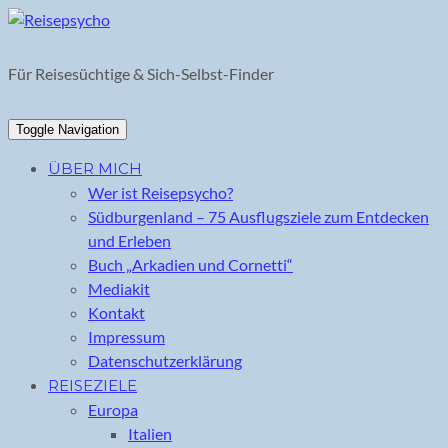
Skip
to
content
Für Reisesüchtige & Sich-Selbst-Finder
Toggle Navigation
ÜBER MICH
Wer ist Reisepsycho?
Südburgenland – 75 Ausflugsziele zum Entdecken
und Erleben
Buch „Arkadien und Cornetti“
Mediakit
Kontakt
Impressum
Datenschutzerklärung
REISEZIELE
Europa
Italien