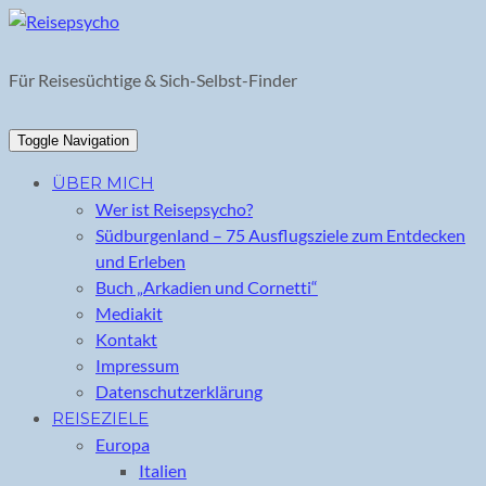
Skip
to
content
Für Reisesüchtige & Sich-Selbst-Finder
Toggle Navigation
ÜBER MICH
Wer ist Reisepsycho?
Südburgenland – 75 Ausflugsziele zum Entdecken
und Erleben
Buch „Arkadien und Cornetti“
Mediakit
Kontakt
Impressum
Datenschutzerklärung
REISEZIELE
Europa
Italien