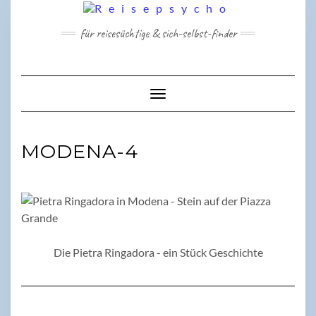
Skip
to
für reisesüchtige & sich-selbst-finder
content
Toggle Navigation
MODENA-4
Die Pietra Ringadora - ein Stück Geschichte