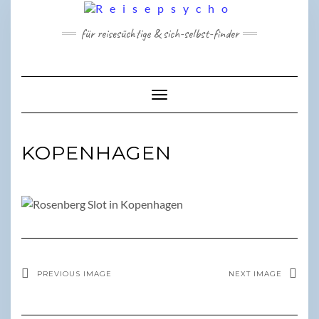
Skip
to
für reisesüchtige & sich-selbst-finder
content
Toggle Navigation
KOPENHAGEN
PREVIOUS IMAGE
NEXT IMAGE