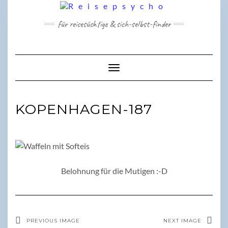
Skip
to
für reisesüchtige & sich-selbst-finder
content
Toggle Navigation
KOPENHAGEN-187
Belohnung für die Mutigen :-D
PREVIOUS IMAGE
NEXT IMAGE