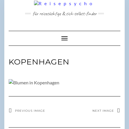
Skip
to
für reisesüchtige & sich-selbst-finder
content
Toggle Navigation
KOPENHAGEN
PREVIOUS IMAGE
NEXT IMAGE