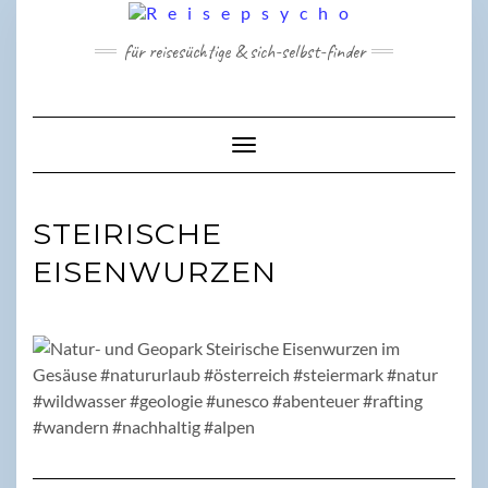
Skip
to
für reisesüchtige & sich-selbst-finder
content
Toggle Navigation
STEIRISCHE
EISENWURZEN