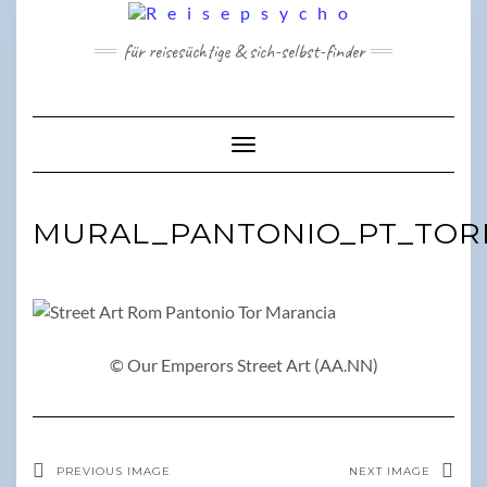
Skip
to
für reisesüchtige & sich-selbst-finder
content
Toggle Navigation
MURAL_PANTONIO_PT_TO
© Our Emperors Street Art (AA.NN)
PREVIOUS IMAGE
NEXT IMAGE