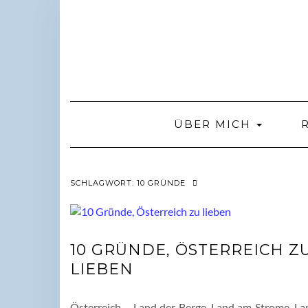
Skip
to
content
ÜBER MICH
SCHLAGWORT:
10 GRÜNDE
10 GRÜNDE, ÖSTERREICH Z
LIEBEN
Österreich – Land der Berge, Land am Strome, La