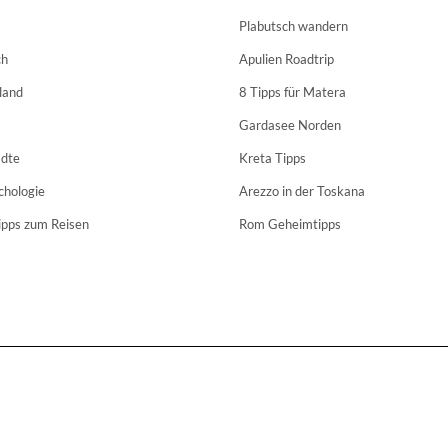
Plabutsch wandern
ch
Apulien Roadtrip
land
8 Tipps für Matera
Gardasee Norden
dte
Kreta Tipps
chologie
Arezzo in der Toskana
ipps zum Reisen
Rom Geheimtipps