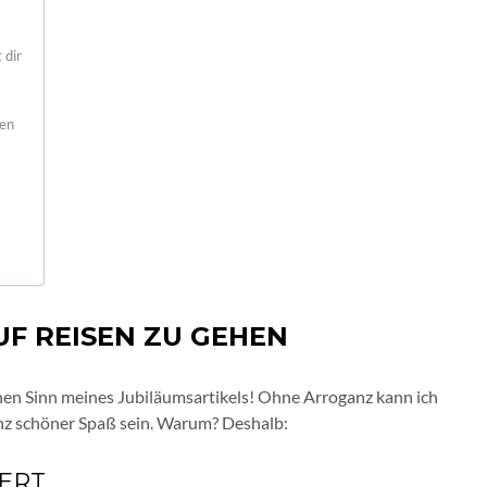
 dir
sen
UF REISEN ZU GEHEN
chen Sinn meines Jubiläumsartikels! Ohne Arroganz kann ich
anz schöner Spaß sein. Warum? Deshalb:
IERT