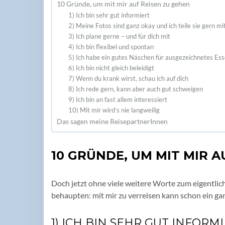
10 Gründe, um mit mir auf Reisen zu gehen
1) Ich bin sehr gut informiert
2) Meine Fotos sind ganz okay und ich teile sie gern mit
3) Ich plane gerne – und für dich mit
4) Ich bin flexibel und spontan
5) Ich habe ein gutes Näschen für ausgezeichnetes Es
6) Ich bin nicht gleich beleidigt
7) Wenn du krank wirst, schau ich auf dich
8) Ich rede gern, kann aber auch gut schweigen
9) Ich bin an fast allem interessiert
10) Mit mir wird’s nie langweilig
Das sagen meine ReisepartnerInnen
10 GRÜNDE, UM MIT MIR A
Doch jetzt ohne viele weitere Worte zum eigentli
behaupten: mit mir zu verreisen kann schon ein g
1) ICH BIN SEHR GUT INFORM