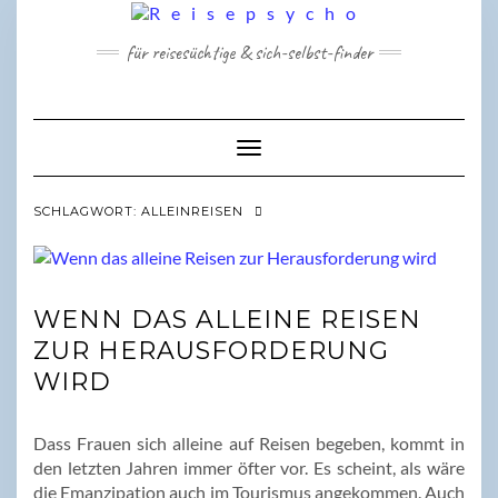
Skip
to
für reisesüchtige & sich-selbst-finder
content
Toggle Navigation
SCHLAGWORT:
ALLEINREISEN
WENN DAS ALLEINE REISEN
ZUR HERAUSFORDERUNG
WIRD
Dass Frauen sich alleine auf Reisen begeben, kommt in
den letzten Jahren immer öfter vor. Es scheint, als wäre
die Emanzipation auch im Tourismus angekommen. Auch