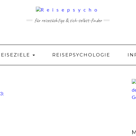
für reisesüchtige & sich-selbst-finder
REISEZIELE
REISEPSYCHOLOGIE
IN
M