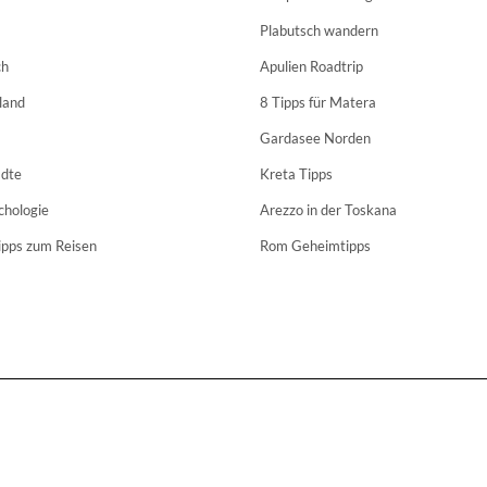
Plabutsch wandern
ch
Apulien Roadtrip
land
8 Tipps für Matera
Gardasee Norden
dte
Kreta Tipps
chologie
Arezzo in der Toskana
ipps zum Reisen
Rom Geheimtipps