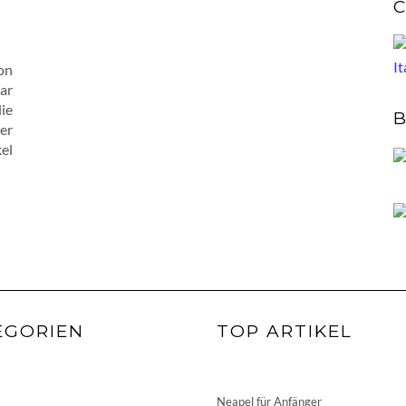
C
von
ar
ie
B
er
el
EGORIEN
TOP ARTIKEL
Neapel für Anfänger