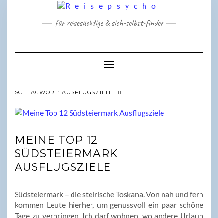
Skip
to
für reisesüchtige & sich-selbst-finder
content
Toggle Navigation
SCHLAGWORT:
AUSFLUGSZIELE
MEINE TOP 12
SÜDSTEIERMARK
AUSFLUGSZIELE
Südsteiermark – die steirische Toskana. Von nah und fern
kommen Leute hierher, um genussvoll ein paar schöne
Tage zu verbringen. Ich darf wohnen, wo andere Urlaub