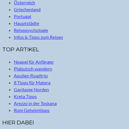
Österreich
Griechenland
Portugal
Hauptstädte
Reisepsychologie
Infos & Tipps zum Reisen
TOP ARTIKEL
Neapel für Anfänger
Plabutsch wandern
Apulien Roadtrip
8 Tipps für Matera
Gardasee Norden
Kreta Tipps
Arezzo in der Toskana
Rom Geheimtipps
HIER DABEI