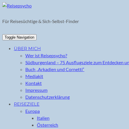
Skip
to
content
Für Reisesüchtige & Sich-Selbst-Finder
Toggle Navigation
ÜBER MICH
Wer ist Reisepsycho?
Südburgenland – 75 Ausflugsziele zum Entdecken u
Buch „Arkadien und Cornetti“
Mediakit
Kontakt
Impressum
Datenschutzerklärung
REISEZIELE
Europa
Italien
Österreich