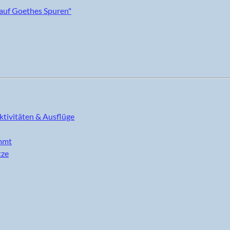
ktivitäten & Ausflüge
immt
tze