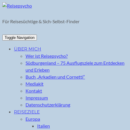
Skip
to
content
Für Reisesüchtige & Sich-Selbst-Finder
Toggle Navigation
ÜBER MICH
Wer ist Reisepsycho?
Südburgenland – 75 Ausflugsziele zum Entdecken
und Erleben
Buch „Arkadien und Cornetti“
Mediakit
Kontakt
Impressum
Datenschutzerklärung
REISEZIELE
Europa
Italien