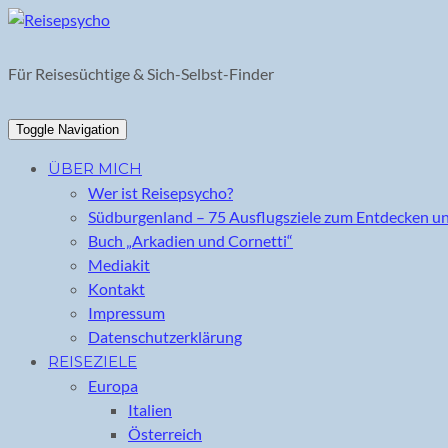
Skip
to
content
Für Reisesüchtige & Sich-Selbst-Finder
Toggle Navigation
ÜBER MICH
Wer ist Reisepsycho?
Südburgenland – 75 Ausflugsziele zum Entdecken u
Buch „Arkadien und Cornetti“
Mediakit
Kontakt
Impressum
Datenschutzerklärung
REISEZIELE
Europa
Italien
Österreich