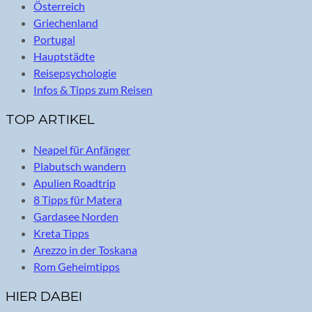
Österreich
Griechenland
Portugal
Hauptstädte
Reisepsychologie
Infos & Tipps zum Reisen
TOP ARTIKEL
Neapel für Anfänger
Plabutsch wandern
Apulien Roadtrip
8 Tipps für Matera
Gardasee Norden
Kreta Tipps
Arezzo in der Toskana
Rom Geheimtipps
HIER DABEI