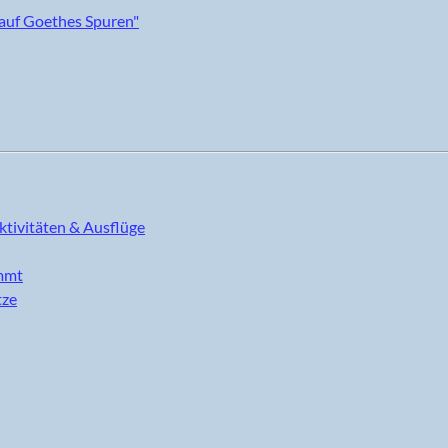
ktivitäten & Ausflüge
immt
tze