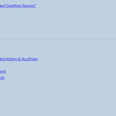
ktivitäten & Ausflüge
immt
tze