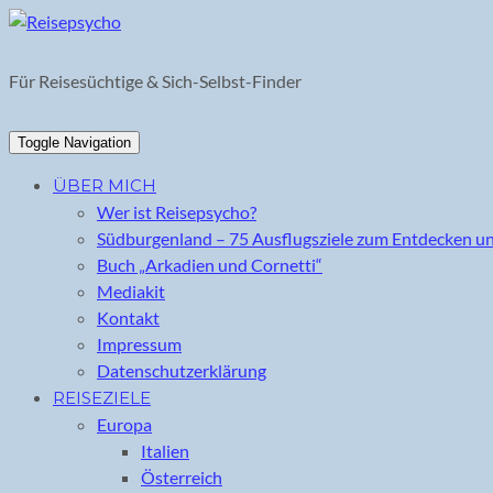
Skip
to
content
Für Reisesüchtige & Sich-Selbst-Finder
Toggle Navigation
ÜBER MICH
Wer ist Reisepsycho?
Südburgenland – 75 Ausflugsziele zum Entdecken u
Buch „Arkadien und Cornetti“
Mediakit
Kontakt
Impressum
Datenschutzerklärung
REISEZIELE
Europa
Italien
Österreich