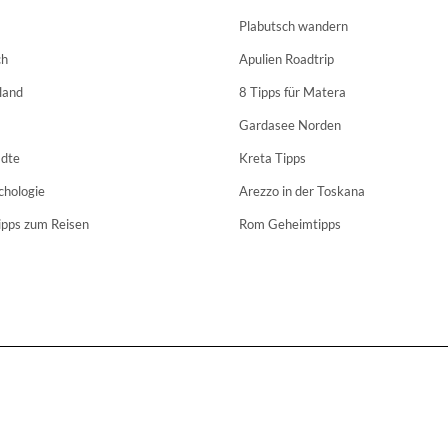
Plabutsch wandern
ch
Apulien Roadtrip
land
8 Tipps für Matera
Gardasee Norden
dte
Kreta Tipps
chologie
Arezzo in der Toskana
ipps zum Reisen
Rom Geheimtipps