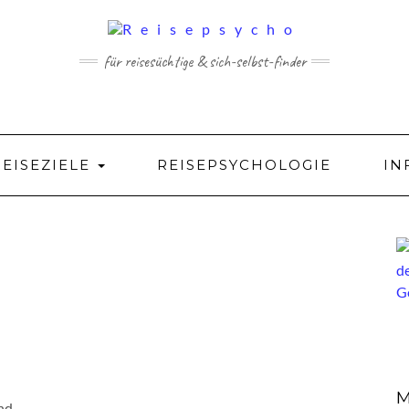
für reisesüchtige & sich-selbst-finder
REISEZIELE
REISEPSYCHOLOGIE
IN
M
nd