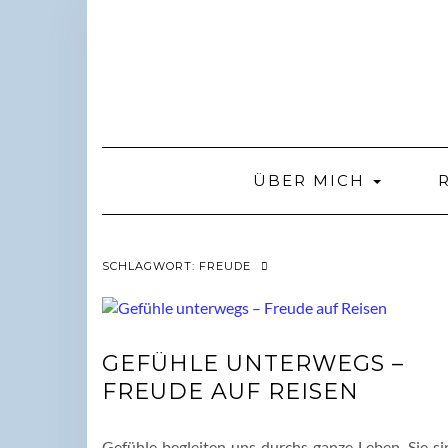
Skip
to
content
ÜBER MICH
SCHLAGWORT:
FREUDE
GEFÜHLE UNTERWEGS –
FREUDE AUF REISEN
Gefühle begleiten uns durchs ganze Leben. Sie si