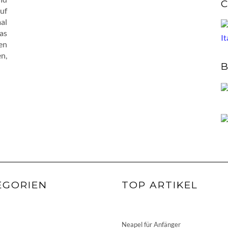
C
uf
al
as
en
n,
B
EGORIEN
TOP ARTIKEL
Neapel für Anfänger