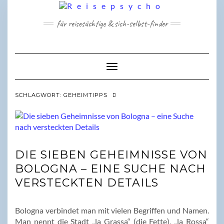
Skip
to
für reisesüchtige & sich-selbst-finder
content
Toggle Navigation
SCHLAGWORT:
GEHEIMTIPPS
DIE SIEBEN GEHEIMNISSE VON
BOLOGNA – EINE SUCHE NACH
VERSTECKTEN DETAILS
Bologna verbindet man mit vielen Begriffen und Namen.
Man nennt die Stadt „la Grassa“ (die Fette), „la Rossa“