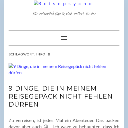
Skip
to
für reisesüchtige & sich-selbst-finder
content
Toggle Navigation
SCHLAGWORT:
INFO
9 DINGE, DIE IN MEINEM
REISEGEPÄCK NICHT FEHLEN
DÜRFEN
Zu verreisen, ist jedes Mal ein Abenteuer. Das packen
davor aber auch 😉 . Ich wage zu behaupten, dass ich