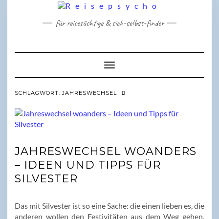
Skip
to
für reisesüchtige & sich-selbst-finder
content
Toggle Navigation
SCHLAGWORT:
JAHRESWECHSEL
JAHRESWECHSEL WOANDERS
– IDEEN UND TIPPS FÜR
SILVESTER
Das mit Silvester ist so eine Sache: die einen lieben es, die
anderen wollen den Festivitäten aus dem Weg gehen.