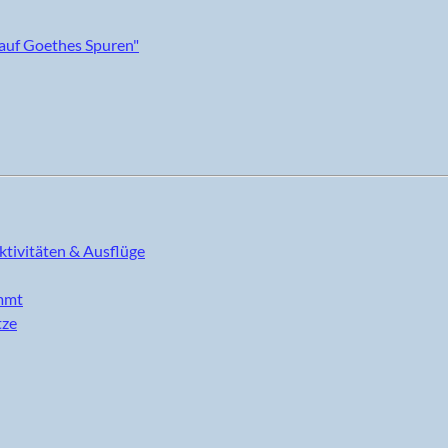
ktivitäten & Ausflüge
immt
tze