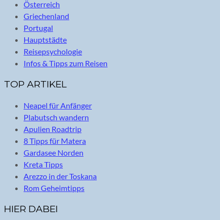
Österreich
Griechenland
Portugal
Hauptstädte
Reisepsychologie
Infos & Tipps zum Reisen
TOP ARTIKEL
Neapel für Anfänger
Plabutsch wandern
Apulien Roadtrip
8 Tipps für Matera
Gardasee Norden
Kreta Tipps
Arezzo in der Toskana
Rom Geheimtipps
HIER DABEI