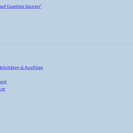
ktivitäten & Ausflüge
immt
tze