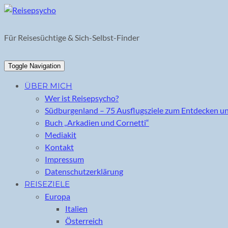
Skip
to
content
Für Reisesüchtige & Sich-Selbst-Finder
Toggle Navigation
ÜBER MICH
Wer ist Reisepsycho?
Südburgenland – 75 Ausflugsziele zum Entdecken u
Buch „Arkadien und Cornetti“
Mediakit
Kontakt
Impressum
Datenschutzerklärung
REISEZIELE
Europa
Italien
Österreich