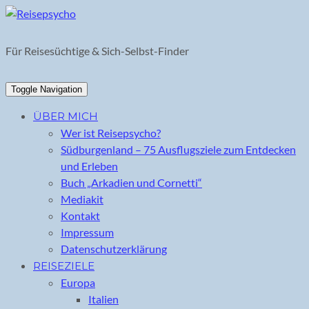
Skip
to
content
Für Reisesüchtige & Sich-Selbst-Finder
Toggle Navigation
ÜBER MICH
Wer ist Reisepsycho?
Südburgenland – 75 Ausflugsziele zum Entdecken
und Erleben
Buch „Arkadien und Cornetti“
Mediakit
Kontakt
Impressum
Datenschutzerklärung
REISEZIELE
Europa
Italien