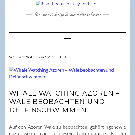
Skip
to
für reisesüchtige & sich-selbst-finder
content
Toggle Navigation
SCHLAGWORT:
SAO MIGUEL
WHALE WATCHING AZOREN –
WALE BEOBACHTEN UND
DELFINSCHWIMMEN
Auf den Azoren Wale zu beobachten, gehört irgendwie
dazu, wenn man in diesem Naturparadies ist. Im