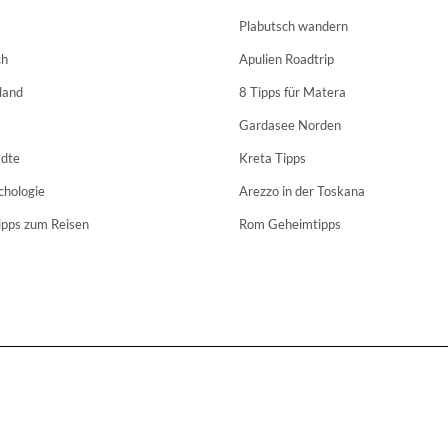
Plabutsch wandern
ch
Apulien Roadtrip
land
8 Tipps für Matera
Gardasee Norden
dte
Kreta Tipps
chologie
Arezzo in der Toskana
ipps zum Reisen
Rom Geheimtipps