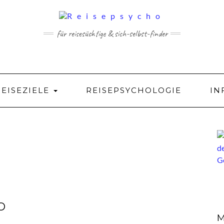
für reisesüchtige & sich-selbst-finder
REISEZIELE
REISEPSYCHOLOGIE
IN
O
M