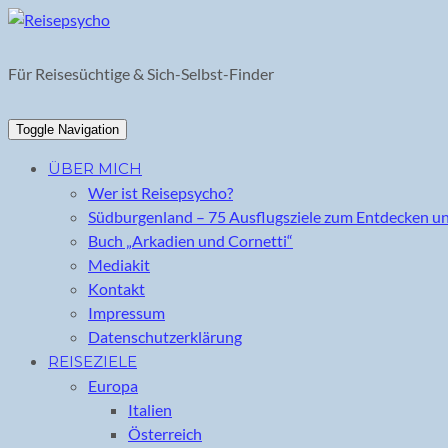
Skip
to
content
Für Reisesüchtige & Sich-Selbst-Finder
Toggle Navigation
ÜBER MICH
Wer ist Reisepsycho?
Südburgenland – 75 Ausflugsziele zum Entdecken u
Buch „Arkadien und Cornetti“
Mediakit
Kontakt
Impressum
Datenschutzerklärung
REISEZIELE
Europa
Italien
Österreich