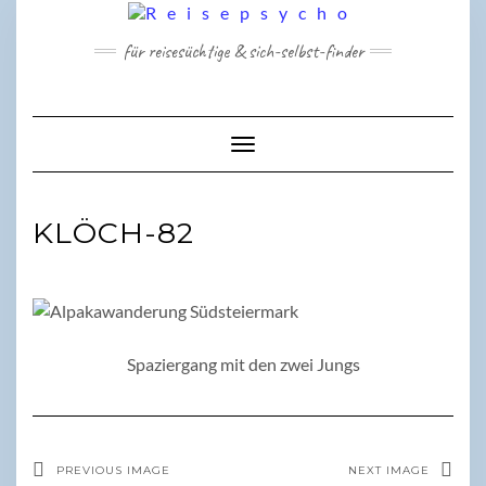
Skip
to
für reisesüchtige & sich-selbst-finder
content
Toggle Navigation
KLÖCH-82
Spaziergang mit den zwei Jungs
PREVIOUS IMAGE
NEXT IMAGE