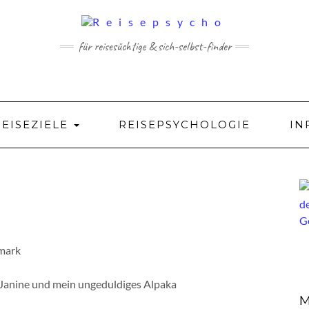
für reisesüchtige & sich-selbst-finder
REISEZIELE
REISEPSYCHOLOGIE
IN
 Janine und mein ungeduldiges Alpaka
M