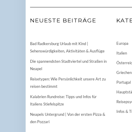
NEUESTE BEITRÄGE
KAT
Europa
Bad Radkersburg Urlaub mit Kind |
Sehenswürdigkeiten, Aktivitäten & Ausflüge
Italien
Die spannendsten Stadtviertel und Straßen in
Österrei
Neapel
Griechen
Reisetypen: Wie Persönlichkeit unsere Art zu
Portugal
reisen bestimmt
Hauptstä
Kalabrien Rundreise: Tipps und Infos für
Reisepsy
Italiens Stiefelspitze
Infos & T
Neapels Untergrund | Von der ersten Pizza &
den Pozzari