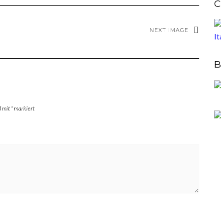
C
NEXT IMAGE
B
d mit
*
markiert