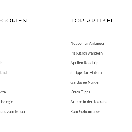
EGORIEN
TOP ARTIKEL
Neapel für Anfänger
Plabutsch wandern
ch
Apulien Roadtrip
land
8 Tipps für Matera
Gardasee Norden
dte
Kreta Tipps
chologie
Arezzo in der Toskana
ipps zum Reisen
Rom Geheimtipps