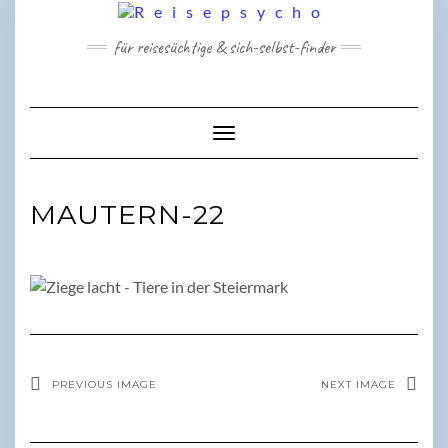
Skip
to
für reisesüchtige & sich-selbst-finder
content
Toggle Navigation
MAUTERN-22
PREVIOUS IMAGE
NEXT IMAGE