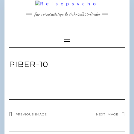
Skip
to
für reisesüchtige & sich-selbst-finder
content
Toggle Navigation
PIBER-10
PREVIOUS IMAGE
NEXT IMAGE