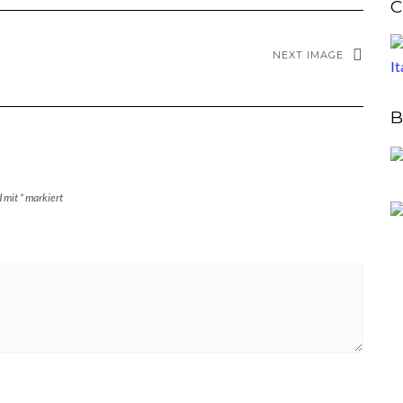
C
NEXT IMAGE
B
d mit
*
markiert