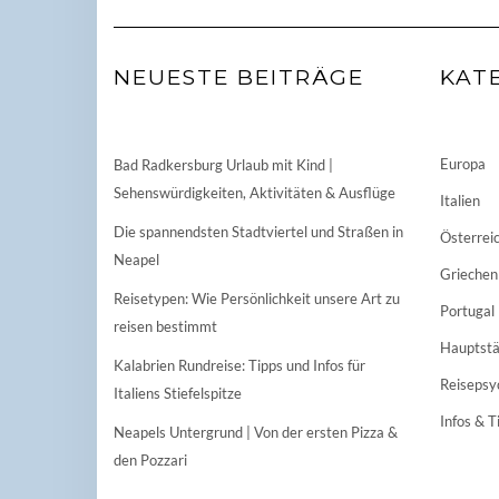
NEUESTE BEITRÄGE
KAT
Europa
Bad Radkersburg Urlaub mit Kind |
Sehenswürdigkeiten, Aktivitäten & Ausflüge
Italien
Die spannendsten Stadtviertel und Straßen in
Österrei
Neapel
Griechen
Reisetypen: Wie Persönlichkeit unsere Art zu
Portugal
reisen bestimmt
Hauptstä
Kalabrien Rundreise: Tipps und Infos für
Reisepsy
Italiens Stiefelspitze
Infos & T
Neapels Untergrund | Von der ersten Pizza &
den Pozzari