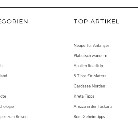
EGORIEN
TOP ARTIKEL
Neapel für Anfänger
Plabutsch wandern
ch
Apulien Roadtrip
land
8 Tipps für Matera
Gardasee Norden
dte
Kreta Tipps
chologie
Arezzo in der Toskana
ipps zum Reisen
Rom Geheimtipps