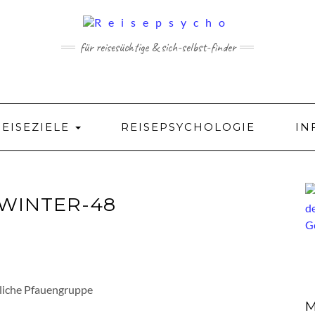
für reisesüchtige & sich-selbst-finder
REISEZIELE
REISEPSYCHOLOGIE
IN
WINTER-48
liche Pfauengruppe
M