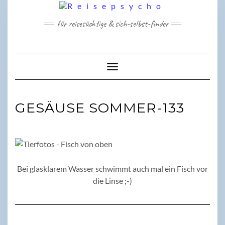
Skip
to
für reisesüchtige & sich-selbst-finder
content
Toggle Navigation
GESÄUSE SOMMER-133
Bei glasklarem Wasser schwimmt auch mal ein Fisch vor
die Linse ;-)