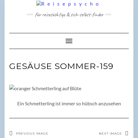
Skip
to
für reisesüchtige & sich-selbst-finder
content
Toggle Navigation
GESÄUSE SOMMER-159
Ein Schmetterling ist immer so hübsch anzusehen
PREVIOUS IMAGE
NEXT IMAGE