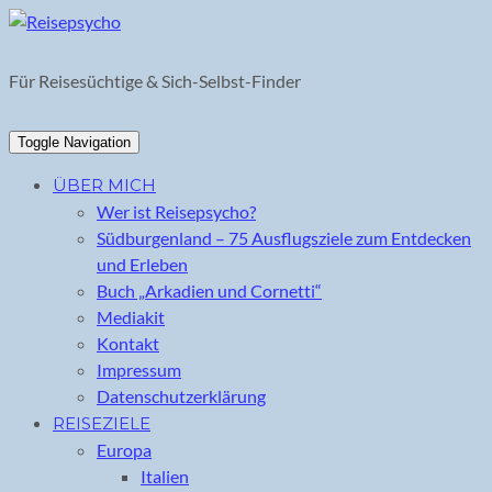
Skip
to
content
Für Reisesüchtige & Sich-Selbst-Finder
Toggle Navigation
ÜBER MICH
Wer ist Reisepsycho?
Südburgenland – 75 Ausflugsziele zum Entdecken
und Erleben
Buch „Arkadien und Cornetti“
Mediakit
Kontakt
Impressum
Datenschutzerklärung
REISEZIELE
Europa
Italien