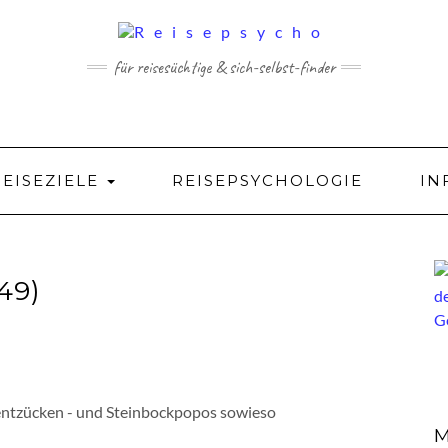
für reisesüchtige & sich-selbst-finder
REISEZIELE
REISEPSYCHOLOGIE
IN
49)
entzücken - und Steinbockpopos sowieso
M