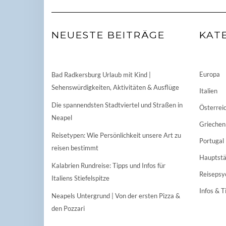
NEUESTE BEITRÄGE
KAT
Europa
Bad Radkersburg Urlaub mit Kind |
Sehenswürdigkeiten, Aktivitäten & Ausflüge
Italien
Die spannendsten Stadtviertel und Straßen in
Österrei
Neapel
Griechen
Reisetypen: Wie Persönlichkeit unsere Art zu
Portugal
reisen bestimmt
Hauptstä
Kalabrien Rundreise: Tipps und Infos für
Reisepsy
Italiens Stiefelspitze
Infos & T
Neapels Untergrund | Von der ersten Pizza &
den Pozzari