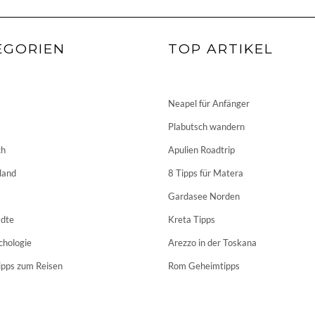
EGORIEN
TOP ARTIKEL
Neapel für Anfänger
Plabutsch wandern
ch
Apulien Roadtrip
land
8 Tipps für Matera
Gardasee Norden
dte
Kreta Tipps
chologie
Arezzo in der Toskana
ipps zum Reisen
Rom Geheimtipps