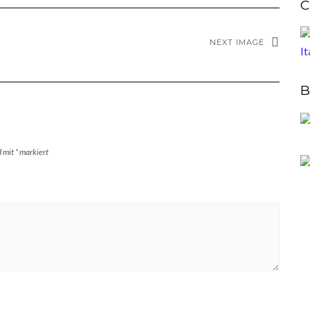
C
NEXT IMAGE
B
d mit
*
markiert