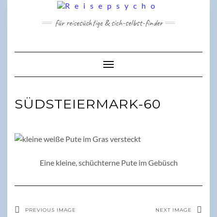
Skip
to
für reisesüchtige & sich-selbst-finder
content
Toggle Navigation
SÜDSTEIERMARK-60
Eine kleine, schüchterne Pute im Gebüsch
PREVIOUS IMAGE
NEXT IMAGE