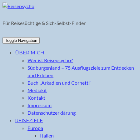
Skip
to
content
Für Reisesüchtige & Sich-Selbst-Finder
Toggle Navigation
ÜBER MICH
Wer ist Reisepsycho?
Südburgenland – 75 Ausflugsziele zum Entdecken
und Erleben
Buch „Arkadien und Cornetti“
Mediakit
Kontakt
Impressum
Datenschutzerklärung
REISEZIELE
Europa
Italien