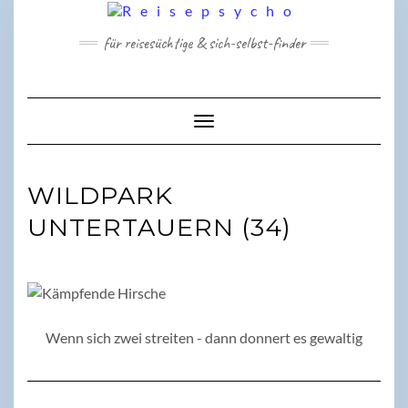
Skip
to
für reisesüchtige & sich-selbst-finder
content
Toggle Navigation
WILDPARK
UNTERTAUERN (34)
Wenn sich zwei streiten - dann donnert es gewaltig