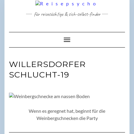
Skip
to
für reisesüchtige & sich-selbst-finder
content
Toggle Navigation
WILLERSDORFER
SCHLUCHT-19
Wenn es geregnet hat, beginnt für die
Weinbergschnecken die Party