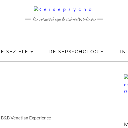
für reisesüchtige & sich-selbst-finder
REISEZIELE
REISEPSYCHOLOGIE
IN
 B&B Venetian Experience
M