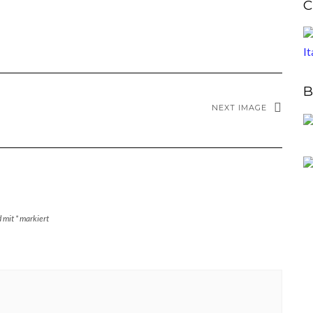
C
B
NEXT IMAGE
d mit
*
markiert