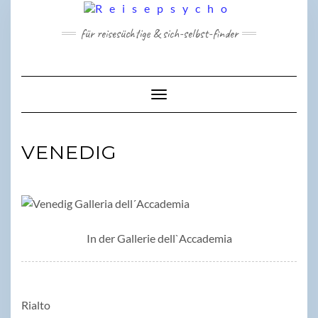
Skip
to
für reisesüchtige & sich-selbst-finder
content
Toggle Navigation
VENEDIG
In der Gallerie dell`Accademia
Rialto